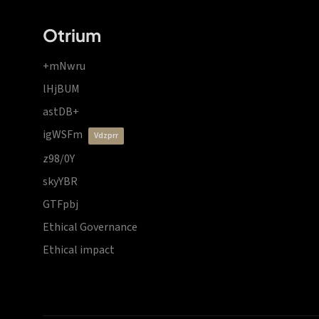
Otrium
+mNwru
lHjBUM
astDB+
igWSFm
vdzprr
z98/0Y
skyYBR
GTFpbj
Ethical Governance
Ethical impact