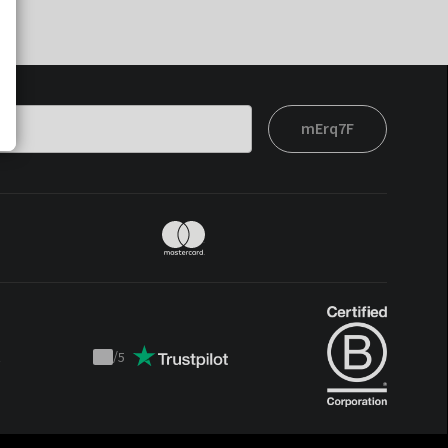
mErq7F
t
/
5
Trustpilot
score