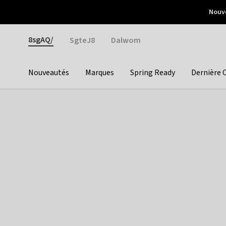
Otrium
Nouve
Livraison gratuite dès 150€ d'achat
Retours faciles
Gender
8sgAQ/
SgteJ8
Dalwom
Nouveautés
Marques
Spring Ready
Dernière 
Categories