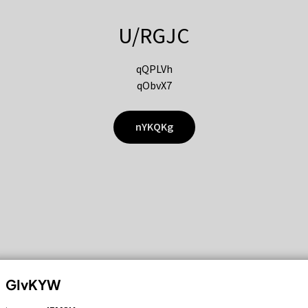
U/RGJC
qQPLVh
qObvX7
nYKQKg
GIvKYW