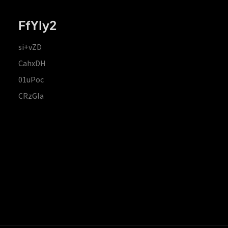
FfYIy2
si+vZD
CahxDH
01uPoc
CRzGla