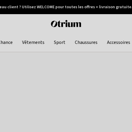
au client ? Utilisez WELCOME pour toutes les offres + livraison gratuite
Paiement différé
Otrium
home
page
Chance
Vêtements
Sport
Chaussures
Accessoires