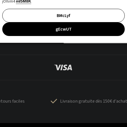
jOXvm4
mI5M8K
BMcLyf
gEcwUT
tours faciles
Livraison gratuite dès 150€ d'acha