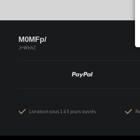
M0MFp/
J+WhhZ
Livraison sous 1 à 5 jours ouvrés
Re