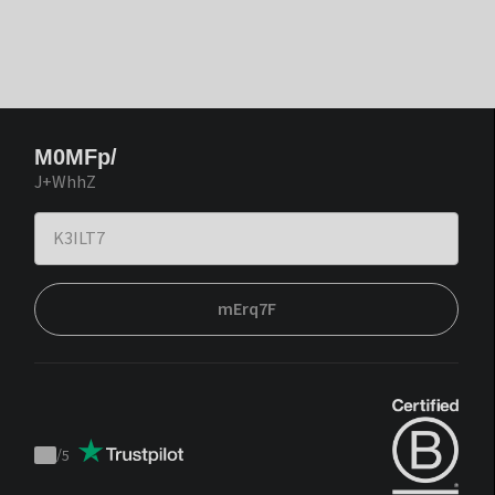
M0MFp/
J+WhhZ
mErq7F
/
5
Trustpilot
score