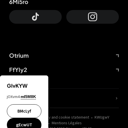
6Mi5ro
Otrium
FfYIy2
GIvKYW
jOXvm4
mI5M8K
nLC6tu
BMcLyf
wZQPfd
Privacy and cookie statement
KWUgwY
Mentions Légales
gEcwUT