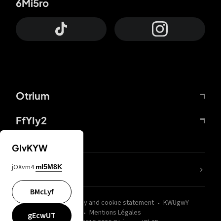
6Mi5ro
Otrium
FfYIy2
GIvKYW
jOXvm4
mI5M8K
nLC6tu
BMcLyf
wZQPfd
Privacy and cookie statement
KWUgwY
Mentions Légales
gEcwUT