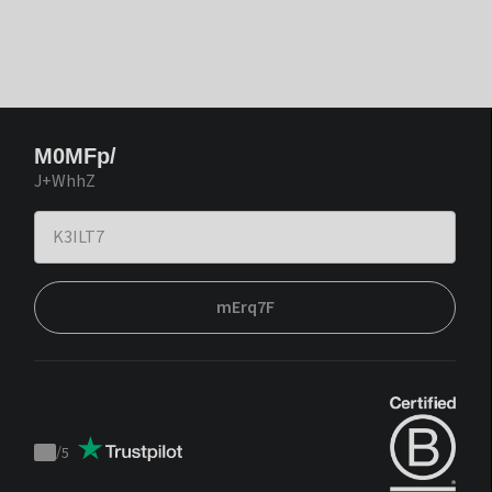
M0MFp/
J+WhhZ
mErq7F
/
5
Trustpilot
score