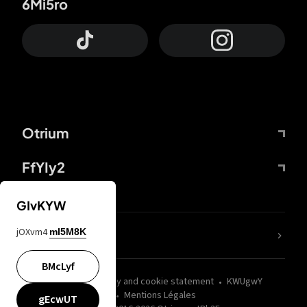
6Mi5ro
Otrium
FfYIy2
GIvKYW
jOXvm4
mI5M8K
nLC6tu
BMcLyf
wZQPfd
Privacy and cookie statement
KWUgwY
Mentions Légales
gEcwUT