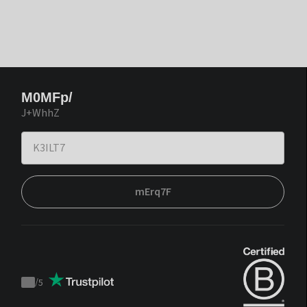
M0MFp/
J+WhhZ
mErq7F
/
5
Trustpilot
score