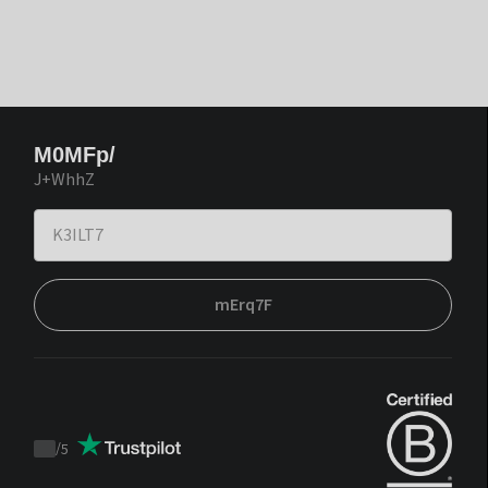
M0MFp/
J+WhhZ
mErq7F
/
5
Trustpilot
score