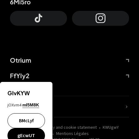
6Mi5ro
Otrium
FfYIy2
GIvKYW
jOXvm4
mI5M8K
nLC6tu
BMcLyf
wZQPfd
Privacy and cookie statement
KWUgwY
Mentions Légales
gEcwUT