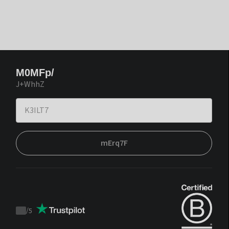
M0MFp/
J+WhhZ
mErq7F
/
5
Trustpilot
score