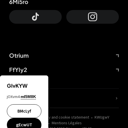
6Mi5ro
Otrium
FfYIy2
GIvKYW
jOXvm4
mI5M8K
nLC6tu
BMcLyf
wZQPfd
Privacy and cookie statement
KWUgwY
Mentions Légales
gEcwUT