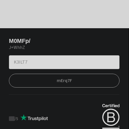
M0MFp/
J+WhhZ
mErq7F
/
5
Trustpilot
score