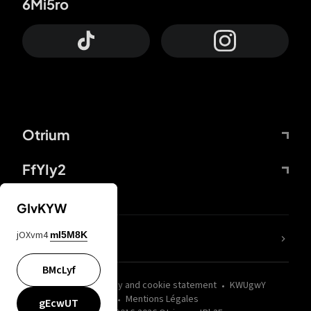
6Mi5ro
Otrium
FfYIy2
GIvKYW
jOXvm4
mI5M8K
nLC6tu
BMcLyf
wZQPfd
Privacy and cookie statement
KWUgwY
Mentions Légales
gEcwUT