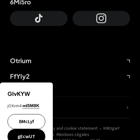
6Mi5ro
Otrium
FfYIy2
GIvKYW
jOXvm4
mI5M8K
nLC6tu
BMcLyf
wZQPfd
Privacy and cookie statement
KWUgwY
Mentions Légales
gEcwUT