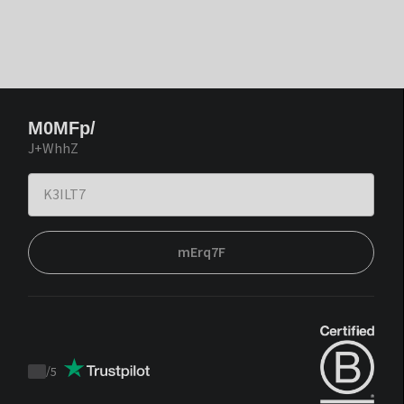
M0MFp/
J+WhhZ
mErq7F
/
5
Trustpilot
score