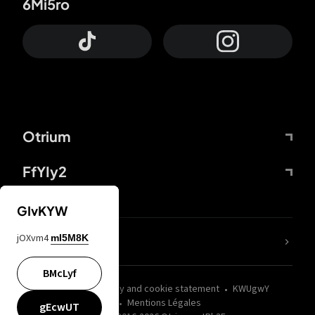
6Mi5ro
Otrium
FfYIy2
GIvKYW
jOXvm4
mI5M8K
nLC6tu
BMcLyf
wZQPfd
Privacy and cookie statement
KWUgwY
Mentions Légales
gEcwUT