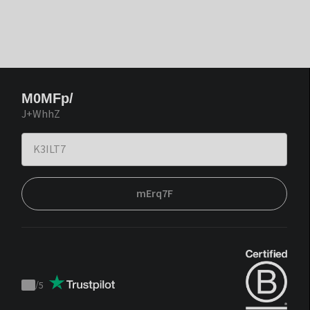
M0MFp/
J+WhhZ
mErq7F
/
5
Trustpilot
score