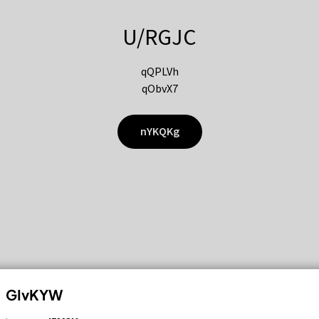
U/RGJC
qQPLVh
qObvX7
nYKQKg
GIvKYW