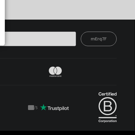
mErq7F
t
/
5
Trustpilot
score