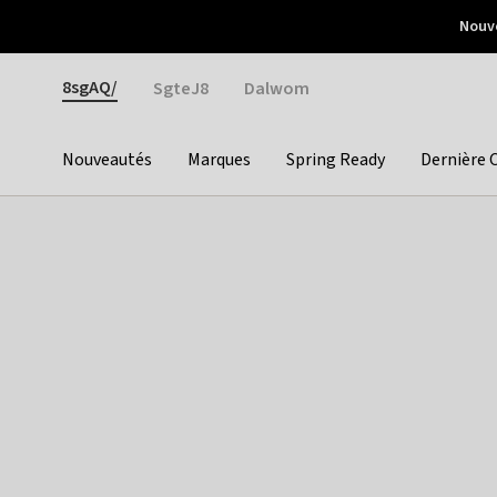
Otrium
Nouve
Livraison gratuite dès 150€ d'achat
Retours faciles
Gender
8sgAQ/
SgteJ8
Dalwom
Nouveautés
Marques
Spring Ready
Dernière 
Categories