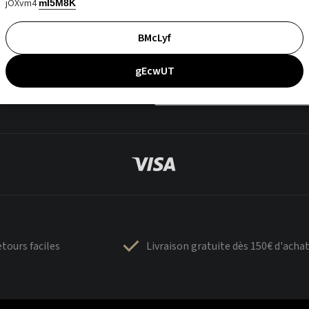
jOXvm4
mI5M8K
BMcLyf
gEcwUT
tours faciles
Livraison gratuite dès 150€ d'acha