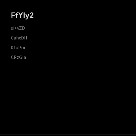
FfYIy2
si+vZD
CahxDH
01uPoc
CRzGla