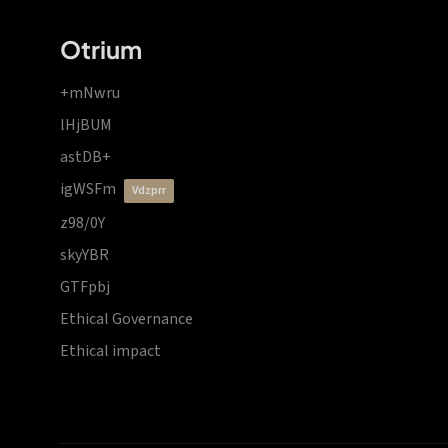
Otrium
+mNwru
lHjBUM
astDB+
igWSFm
vdzprr
z98/0Y
skyYBR
GTFpbj
Ethical Governance
Ethical impact