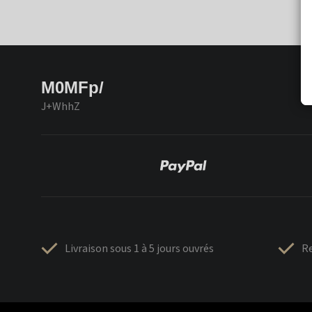
M0MFp/
J+WhhZ
Livraison sous 1 à 5 jours ouvrés
Re