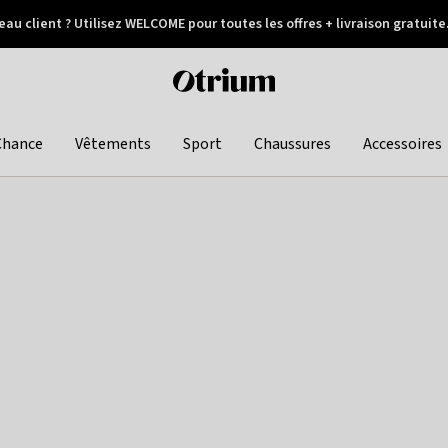
au client ? Utilisez WELCOME pour toutes les offres + livraison gratuite
Paiement différé
Otrium
home
page
Chance
Vêtements
Sport
Chaussures
Accessoires