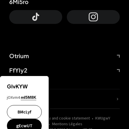
6Mi5ro
Otrium
FfYIy2
GIvKYW
jOXvm4
mI5M8K
nLC6tu
BMcLyf
wZQPfd
Privacy and cookie statement
KWUgwY
Mentions Légales
gEcwUT