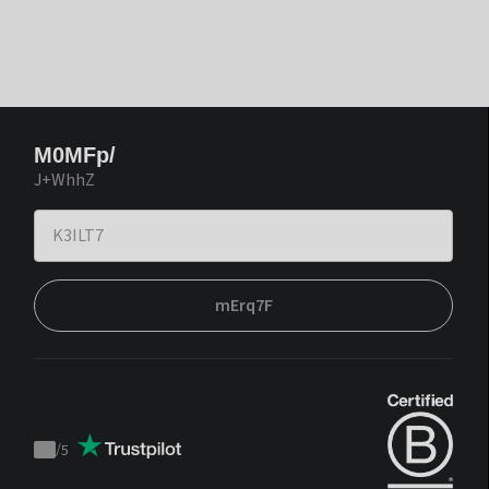
M0MFp/
J+WhhZ
mErq7F
/
5
Trustpilot
score