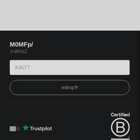
M0MFp/
J+WhhZ
mErq7F
/
5
Trustpilot
score