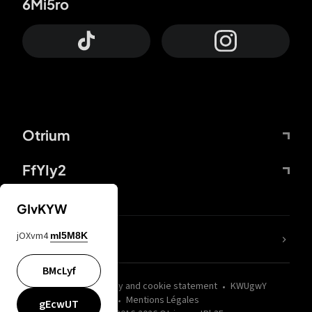
6Mi5ro
Otrium
FfYIy2
GIvKYW
jOXvm4
mI5M8K
nLC6tu
BMcLyf
wZQPfd
Privacy and cookie statement
KWUgwY
Mentions Légales
gEcwUT