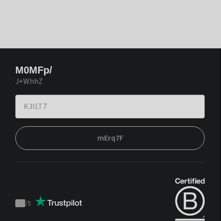
M0MFp/
J+WhhZ
mErq7F
/
5
Trustpilot
score