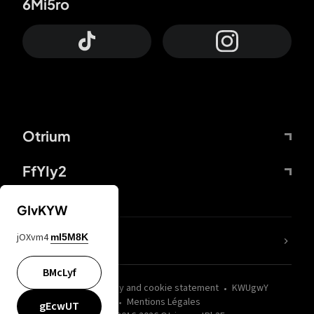
6Mi5ro
Otrium
FfYIy2
GIvKYW
jOXvm4
mI5M8K
nLC6tu
BMcLyf
wZQPfd
Privacy and cookie statement
KWUgwY
Mentions Légales
gEcwUT