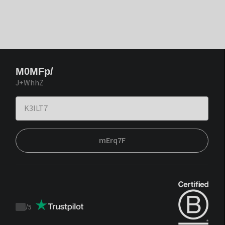
M0MFp/
J+WhhZ
mErq7F
/
5
Trustpilot
score