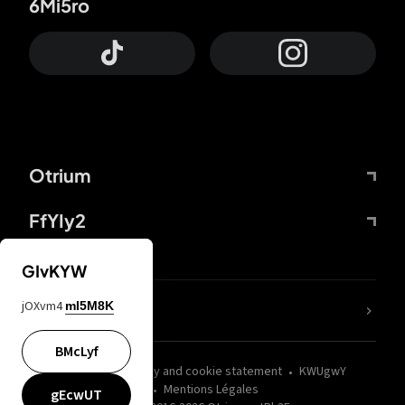
6Mi5ro
Otrium
FfYIy2
GIvKYW
jOXvm4
mI5M8K
nLC6tu
BMcLyf
wZQPfd
Privacy and cookie statement
KWUgwY
Mentions Légales
gEcwUT