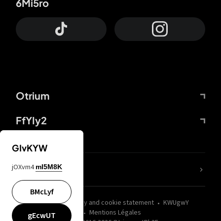
6Mi5ro
Otrium
FfYIy2
GIvKYW
jOXvm4
mI5M8K
nLC6tu
BMcLyf
wZQPfd
Privacy and cookie statement
KWUgwY
Mentions Légales
gEcwUT