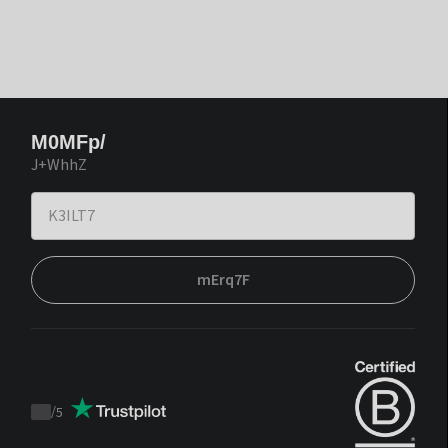
M0MFp/
J+WhhZ
mErq7F
/
5
Trustpilot
score