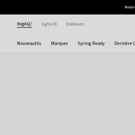
Otrium
Nouve
Livraison gratuite dès 150€ d'achat
Retours faciles
Gender
8sgAQ/
SgteJ8
Dalwom
Nouveautés
Marques
Spring Ready
Dernière 
Categories