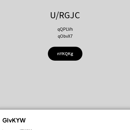
U/RGJC
qQPLVh
qObvX7
nYKQKg
GIvKYW