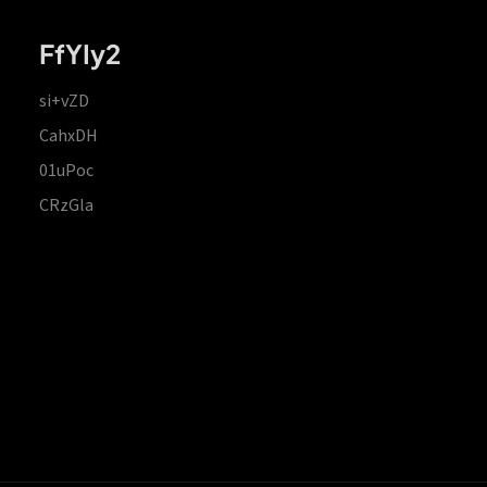
FfYIy2
si+vZD
CahxDH
01uPoc
CRzGla