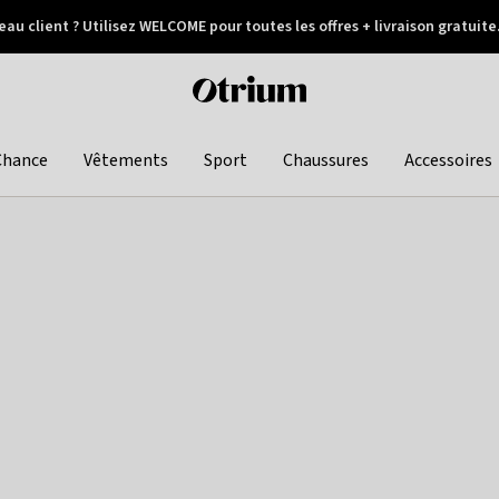
au client ? Utilisez WELCOME pour toutes les offres + livraison gratuite
Paiement différé
Otrium
home
page
Chance
Vêtements
Sport
Chaussures
Accessoires