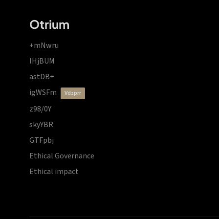
Otrium
+mNwru
lHjBUM
astDB+
igWSFm
vdzprr
z98/0Y
skyYBR
GTFpbj
Ethical Governance
Ethical impact