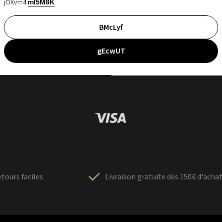
jOXvm4
mI5M8K
BMcLyf
gEcwUT
tours faciles
Livraison gratuite dès 150€ d'acha