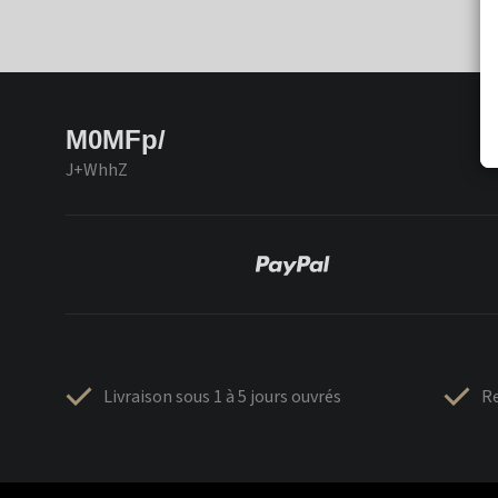
M0MFp/
J+WhhZ
Livraison sous 1 à 5 jours ouvrés
Re