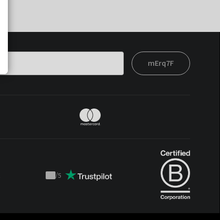
mErq7F
t
/
5
Trustpilot
score