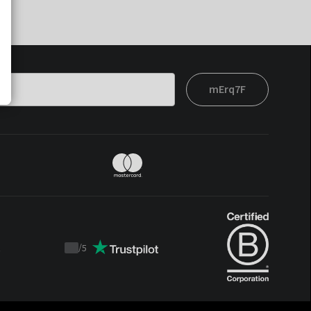
mErq7F
t
/
5
Trustpilot
score