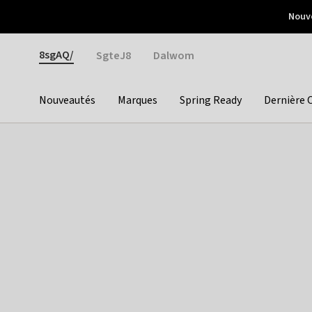
Otrium
Nouve
Livraison gratuite dès 150€ d'achat
Retours faciles
Gender
8sgAQ/
SgteJ8
Dalwom
Nouveautés
Marques
Spring Ready
Dernière 
Categories