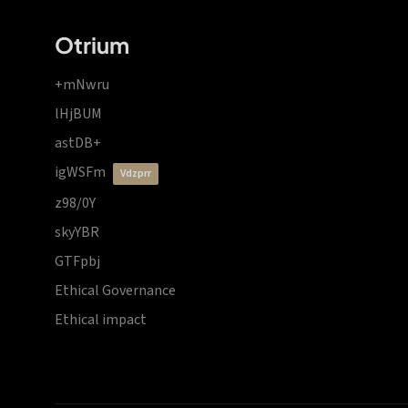
Otrium
+mNwru
lHjBUM
astDB+
igWSFm
vdzprr
z98/0Y
skyYBR
GTFpbj
Ethical Governance
Ethical impact