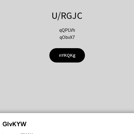
U/RGJC
qQPLVh
qObvX7
nYKQKg
GIvKYW