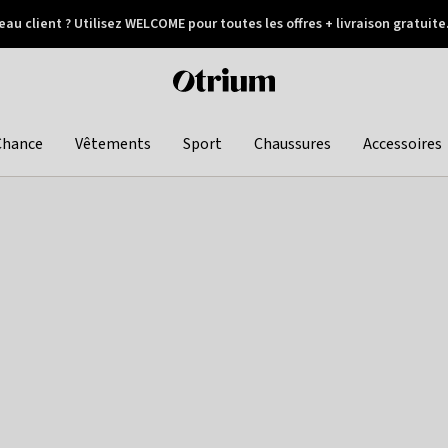
au client ? Utilisez WELCOME pour toutes les offres + livraison gratuite
Paiement différé
Otrium
home
page
Chance
Vêtements
Sport
Chaussures
Accessoires