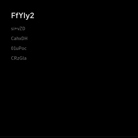
FfYIy2
si+vZD
CahxDH
01uPoc
CRzGla