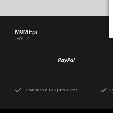
M0MFp/
J+WhhZ
Livraison sous 1 à 5 jours ouvrés
Re