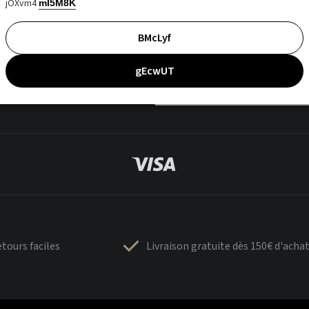
jOXvm4
mI5M8K
BMcLyf
gEcwUT
tours faciles
Livraison gratuite dès 150€ d'acha