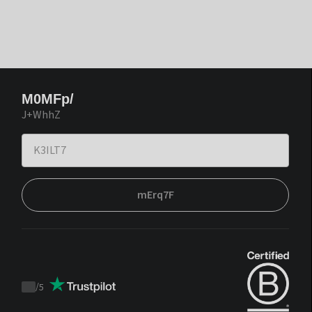
M0MFp/
J+WhhZ
mErq7F
/
5
Trustpilot
score