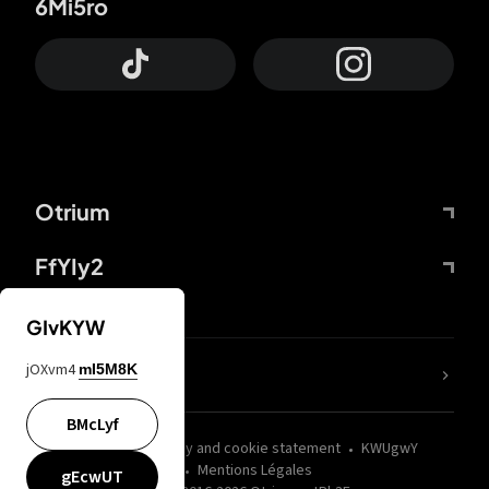
6Mi5ro
Otrium
FfYIy2
GIvKYW
jOXvm4
mI5M8K
nLC6tu
BMcLyf
wZQPfd
Privacy and cookie statement
KWUgwY
Mentions Légales
gEcwUT