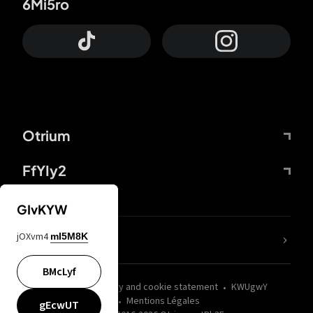
6Mi5ro
Otrium
FfYIy2
GIvKYW
jOXvm4
mI5M8K
nLC6tu
BMcLyf
wZQPfd
Privacy and cookie statement
KWUgwY
Mentions Légales
gEcwUT