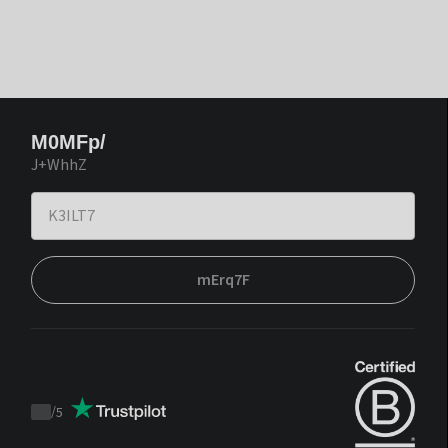
M0MFp/
J+WhhZ
mErq7F
/
5
Trustpilot
score