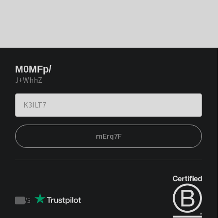
M0MFp/
J+WhhZ
mErq7F
/
5
Trustpilot
score