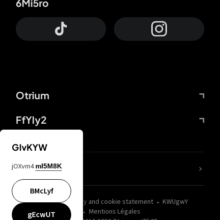
6Mi5ro
Otrium
FfYIy2
GIvKYW
jOXvm4
mI5M8K
nLC6tu
BMcLyf
wZQPfd
Privacy and cookie statement
KWUgwY
Mentions Légales
gEcwUT