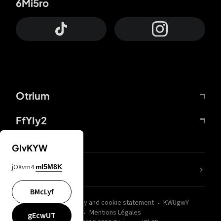
6Mi5ro
Otrium
FfYIy2
GIvKYW
jOXvm4
mI5M8K
nLC6tu
BMcLyf
wZQPfd
Privacy and cookie statement
KWUgwY
Mentions Légales
gEcwUT