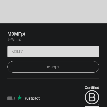
M0MFp/
J+WhhZ
mErq7F
/
5
Trustpilot
score