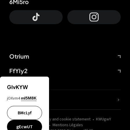
6Mi5ro
Otrium
FfYIy2
GIvKYW
jOXvm4
mI5M8K
nLC6tu
BMcLyf
wZQPfd
Privacy and cookie statement
KWUgwY
Mentions Légales
gEcwUT