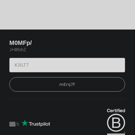
M0MFp/
J+WhhZ
mErq7F
/
5
Trustpilot
score