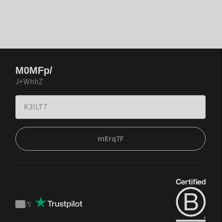
M0MFp/
J+WhhZ
mErq7F
/
5
Trustpilot
score