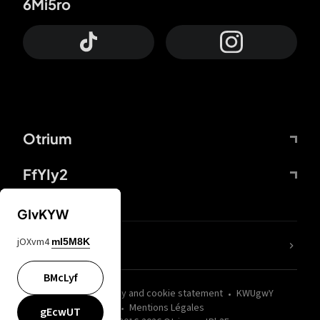
6Mi5ro
Otrium
FfYIy2
GIvKYW
jOXvm4
mI5M8K
nLC6tu
BMcLyf
wZQPfd
Privacy and cookie statement
KWUgwY
Mentions Légales
gEcwUT