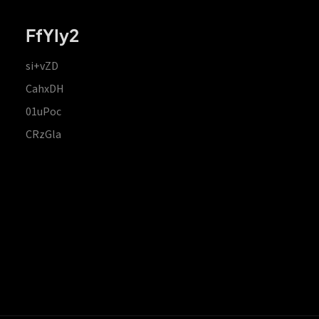
FfYIy2
si+vZD
CahxDH
01uPoc
CRzGla