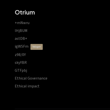
Otrium
+mNwru
lHjBUM
astDB+
igWSFm
vdzprr
z98/0Y
skyYBR
GTFpbj
Ethical Governance
Ethical impact