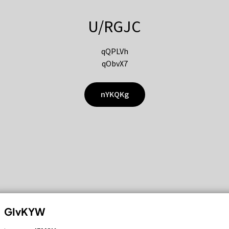
U/RGJC
qQPLVh
qObvX7
nYKQKg
GIvKYW