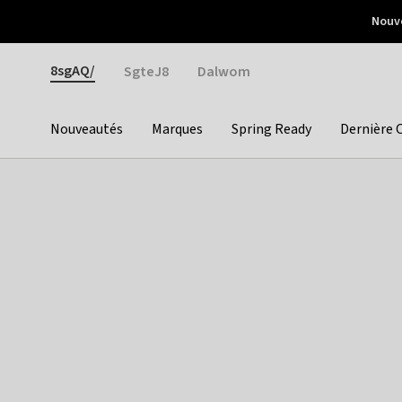
Otrium
Nouve
Livraison gratuite dès 150€ d'achat
Retours faciles
Gender
8sgAQ/
SgteJ8
Dalwom
Nouveautés
Marques
Spring Ready
Dernière 
Categories