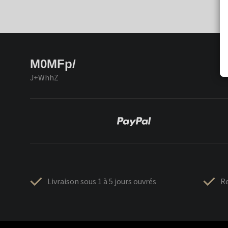
M0MFp/
J+WhhZ
Livraison sous 1 à 5 jours ouvrés
Re