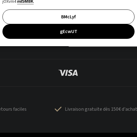
jOXvm4
mI5M8K
BMcLyf
gEcwUT
tours faciles
Livraison gratuite dès 150€ d'acha