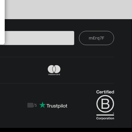
mErq7F
t
/
5
Trustpilot
score