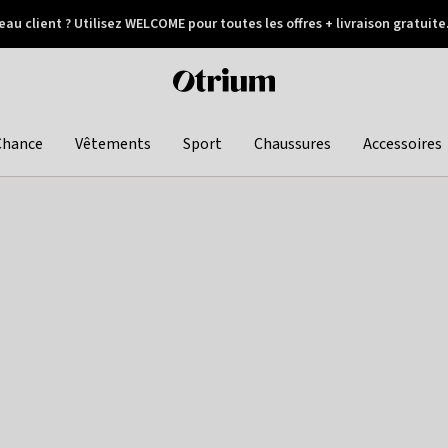
au client ? Utilisez WELCOME pour toutes les offres + livraison gratuite
Paiement différé
Otrium
home
page
Chance
Vêtements
Sport
Chaussures
Accessoires