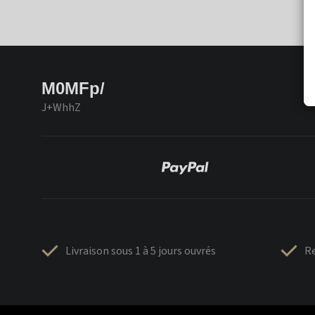
M0MFp/
J+WhhZ
Livraison sous 1 à 5 jours ouvrés
Re