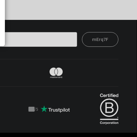
mErq7F
t
/
5
Trustpilot
score