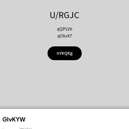
U/RGJC
qQPLVh
qObvX7
nYKQKg
GIvKYW