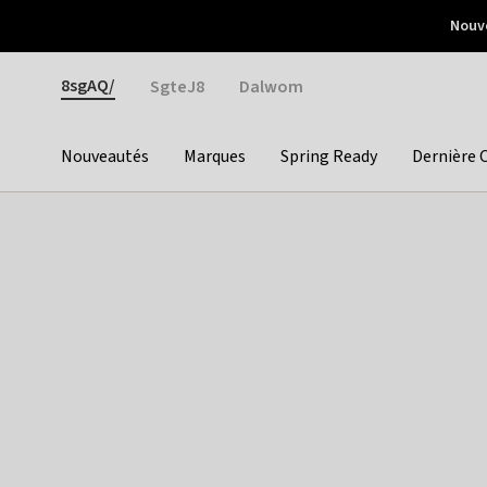
Otrium
Nouve
Livraison gratuite dès 150€ d'achat
Retours faciles
Gender
8sgAQ/
SgteJ8
Dalwom
Nouveautés
Marques
Spring Ready
Dernière 
Categories