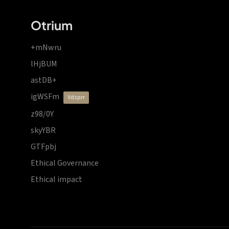
Otrium
+mNwru
lHjBUM
astDB+
igWSFm
vdzprr
z98/0Y
skyYBR
GTFpbj
Ethical Governance
Ethical impact