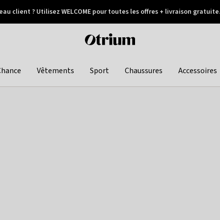
au client ? Utilisez WELCOME pour toutes les offres + livraison gratuite
Paiement différé
Otrium
home
page
Chance
Vêtements
Sport
Chaussures
Accessoires