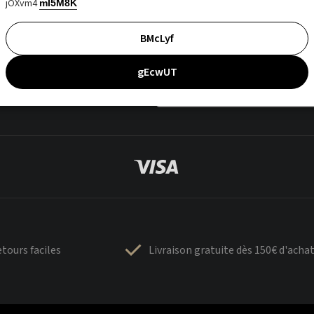
jOXvm4
mI5M8K
BMcLyf
gEcwUT
tours faciles
Livraison gratuite dès 150€ d'acha