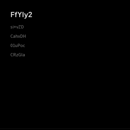
FfYIy2
si+vZD
CahxDH
01uPoc
CRzGla