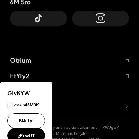
6Mi5ro
Otrium
FfYIy2
GIvKYW
jOXvm4
mI5M8K
nLC6tu
BMcLyf
wZQPfd
Privacy and cookie statement
KWUgwY
Mentions Légales
gEcwUT