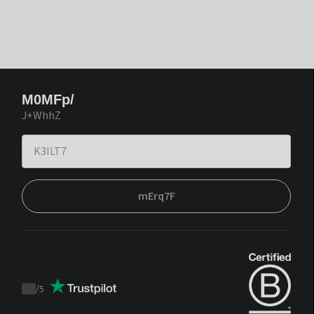
M0MFp/
J+WhhZ
mErq7F
/
5
Trustpilot
score