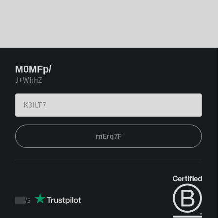
M0MFp/
J+WhhZ
mErq7F
/
5
Trustpilot
score