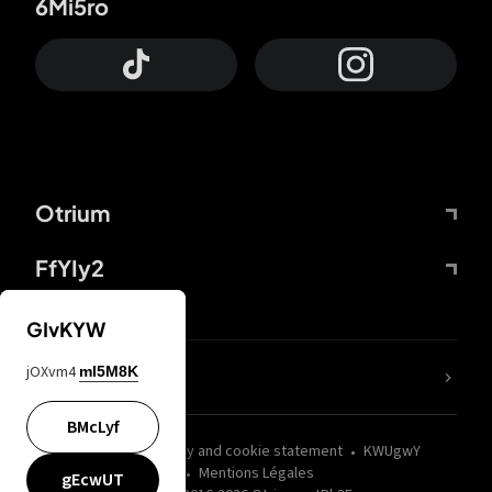
6Mi5ro
Otrium
FfYIy2
GIvKYW
jOXvm4
mI5M8K
nLC6tu
BMcLyf
wZQPfd
Privacy and cookie statement
KWUgwY
Mentions Légales
gEcwUT