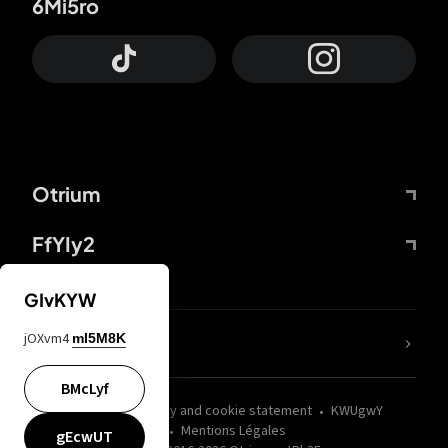
6Mi5ro
Otrium
FfYIy2
GIvKYW
jOXvm4
mI5M8K
nLC6tu
BMcLyf
wZQPfd
Privacy and cookie statement
KWUgwY
Mentions Légales
gEcwUT