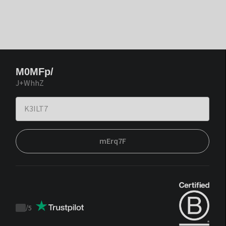
M0MFp/
J+WhhZ
mErq7F
/
5
Trustpilot
score