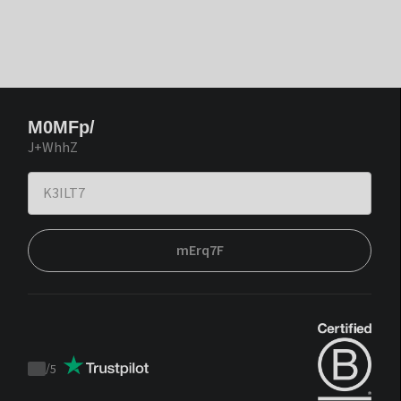
M0MFp/
J+WhhZ
mErq7F
/
5
Trustpilot
score