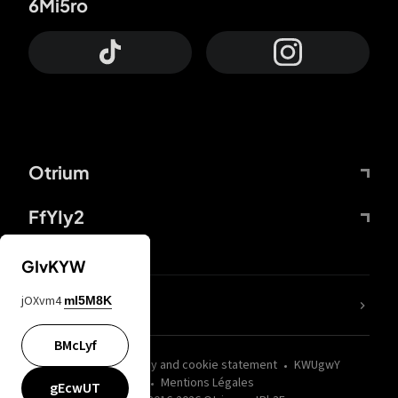
6Mi5ro
Otrium
FfYIy2
GIvKYW
jOXvm4
mI5M8K
nLC6tu
BMcLyf
wZQPfd
Privacy and cookie statement
KWUgwY
Mentions Légales
gEcwUT