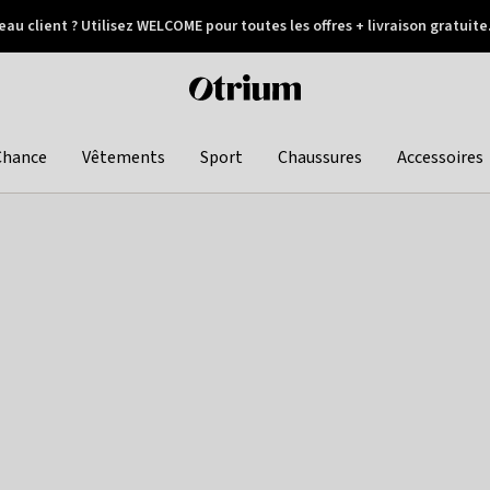
au client ? Utilisez WELCOME pour toutes les offres + livraison gratuite
Paiement différé
Otrium
home
page
Chance
Vêtements
Sport
Chaussures
Accessoires