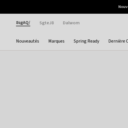
Otrium
Nouve
Livraison gratuite dès 150€ d'achat
Retours faciles
Gender
8sgAQ/
SgteJ8
Dalwom
Nouveautés
Marques
Spring Ready
Dernière 
Categories