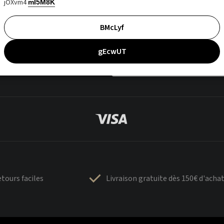
jOXvm4
mI5M8K
BMcLyf
gEcwUT
tours faciles
Livraison gratuite dès 150€ d'acha