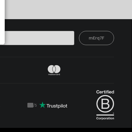
mErq7F
t
/
5
Trustpilot
score