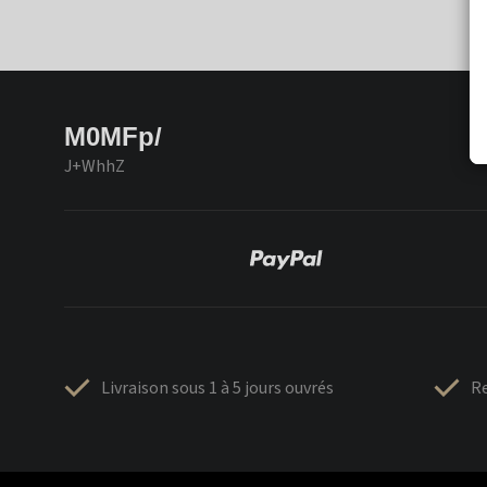
M0MFp/
J+WhhZ
Livraison sous 1 à 5 jours ouvrés
Re