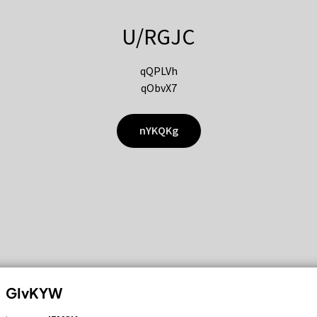
U/RGJC
qQPLVh
qObvX7
nYKQKg
GIvKYW