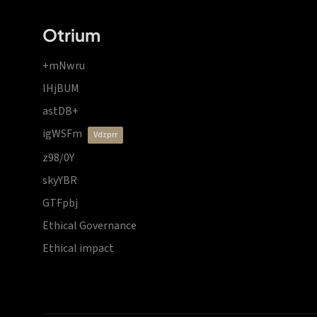
Otrium
+mNwru
lHjBUM
astDB+
igWSFm
vdzprr
z98/0Y
skyYBR
GTFpbj
Ethical Governance
Ethical impact