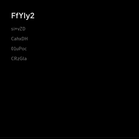
FfYIy2
si+vZD
CahxDH
01uPoc
CRzGla