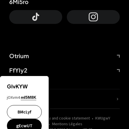
6Mi5ro
Otrium
FfYIy2
GIvKYW
jOXvm4
mI5M8K
nLC6tu
BMcLyf
wZQPfd
Privacy and cookie statement
KWUgwY
Mentions Légales
gEcwUT