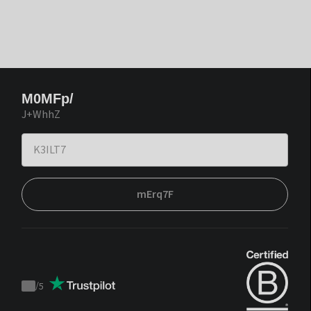
M0MFp/
J+WhhZ
mErq7F
/
5
Trustpilot
score