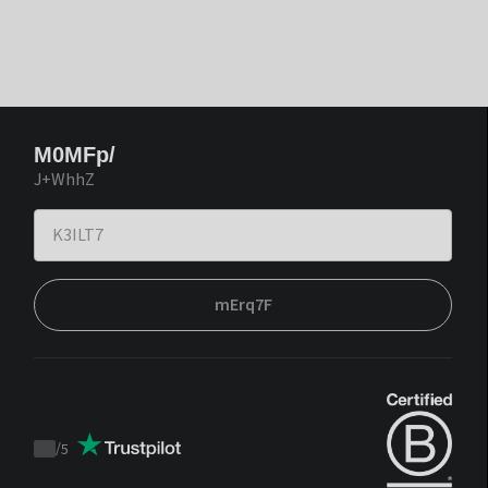
M0MFp/
J+WhhZ
mErq7F
/
5
Trustpilot
score