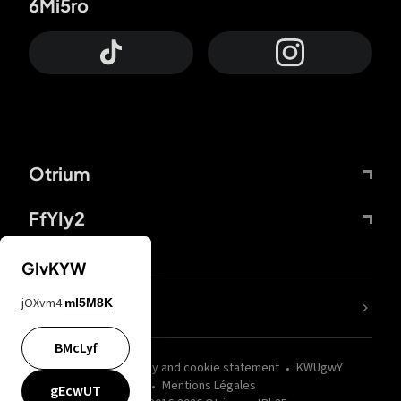
6Mi5ro
Otrium
FfYIy2
GIvKYW
jOXvm4
mI5M8K
nLC6tu
BMcLyf
wZQPfd
Privacy and cookie statement
KWUgwY
Mentions Légales
gEcwUT