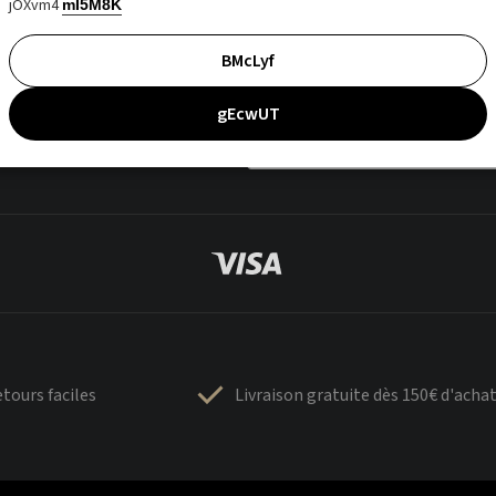
jOXvm4
mI5M8K
BMcLyf
gEcwUT
tours faciles
Livraison gratuite dès 150€ d'acha