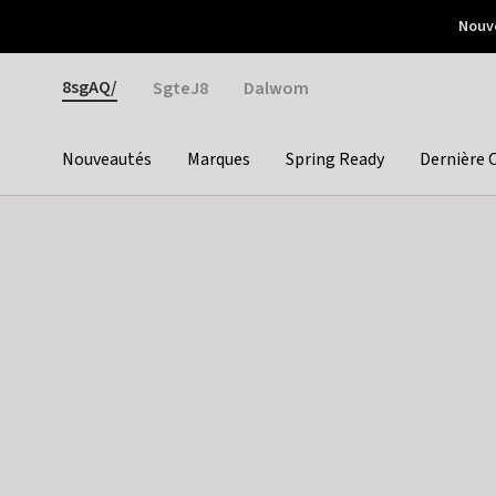
Otrium
Nouve
Livraison gratuite dès 150€ d'achat
Retours faciles
Gender
8sgAQ/
SgteJ8
Dalwom
Nouveautés
Marques
Spring Ready
Dernière 
Categories