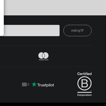
mErq7F
t
/
5
Trustpilot
score