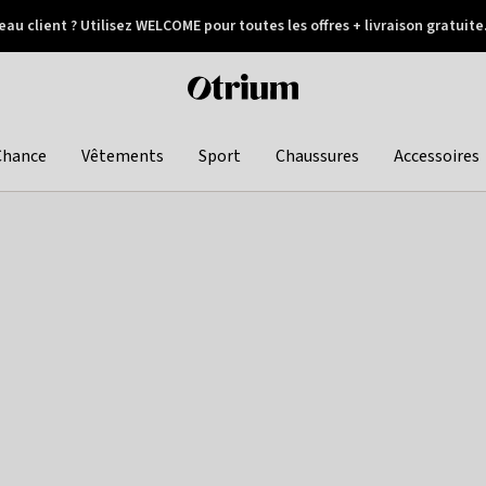
au client ? Utilisez WELCOME pour toutes les offres + livraison gratuite
Paiement différé
Otrium
home
page
Chance
Vêtements
Sport
Chaussures
Accessoires