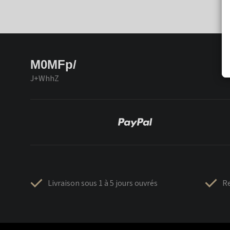
M0MFp/
J+WhhZ
Livraison sous 1 à 5 jours ouvrés
Re