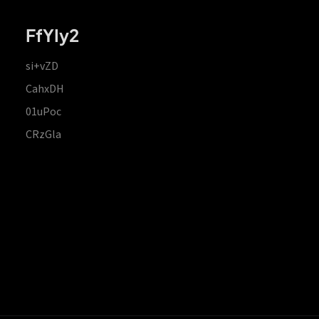
FfYIy2
si+vZD
CahxDH
01uPoc
CRzGla