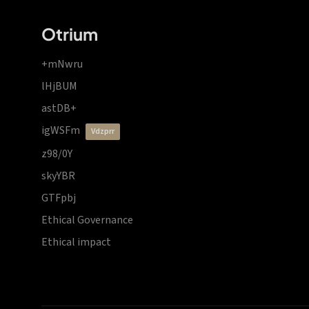
Otrium
+mNwru
lHjBUM
astDB+
igWSFm
vdzprr
z98/0Y
skyYBR
GTFpbj
Ethical Governance
Ethical impact