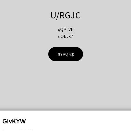
U/RGJC
qQPLVh
qObvX7
nYKQKg
GIvKYW