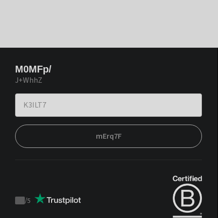
M0MFp/
J+WhhZ
mErq7F
/
5
Trustpilot
score