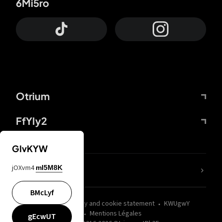
6Mi5ro
Otrium
FfYIy2
GIvKYW
jOXvm4
mI5M8K
nLC6tu
BMcLyf
wZQPfd
Privacy and cookie statement
KWUgwY
Mentions Légales
gEcwUT