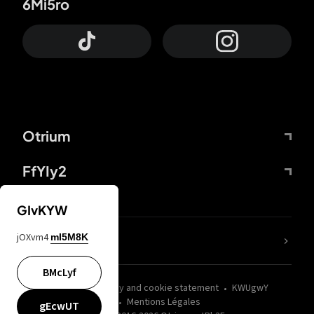
6Mi5ro
Otrium
FfYIy2
GIvKYW
jOXvm4
mI5M8K
nLC6tu
BMcLyf
wZQPfd
Privacy and cookie statement
KWUgwY
Mentions Légales
gEcwUT