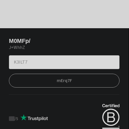
M0MFp/
J+WhhZ
mErq7F
/
5
Trustpilot
score