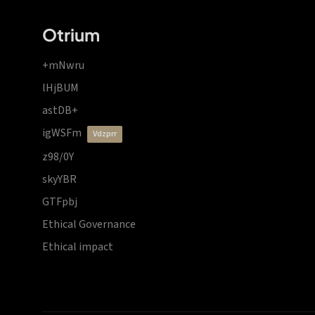
Otrium
+mNwru
lHjBUM
astDB+
igWSFm
vdzprr
z98/0Y
skyYBR
GTFpbj
Ethical Governance
Ethical impact