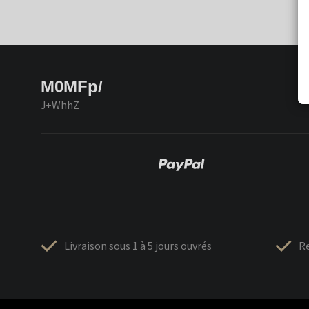
M0MFp/
J+WhhZ
Livraison sous 1 à 5 jours ouvrés
Re