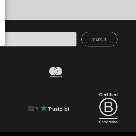
mErq7F
t
/
5
Trustpilot
score