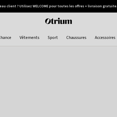
au client ? Utilisez WELCOME pour toutes les offres + livraison gratuite
Paiement différé
Otrium
home
page
Chance
Vêtements
Sport
Chaussures
Accessoires