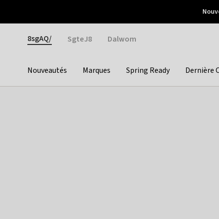
Otrium
Nouve
Livraison gratuite dès 150€ d'achat
Retours faciles
Gender
8sgAQ/
SgteJ8
Dalwom
Nouveautés
Marques
Spring Ready
Dernière 
Categories