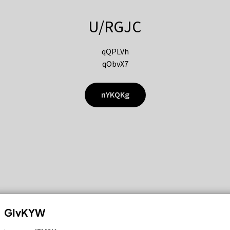
U/RGJC
qQPLVh
qObvX7
nYKQKg
GIvKYW