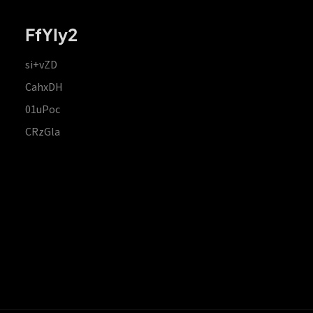
FfYIy2
si+vZD
CahxDH
01uPoc
CRzGla