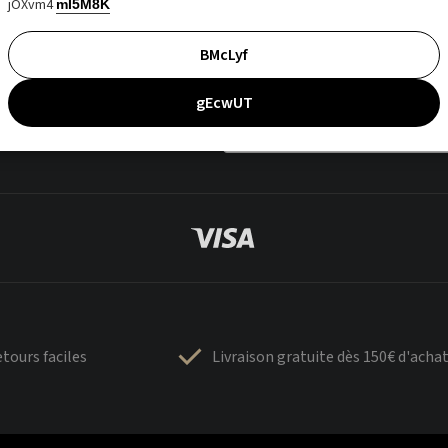
jOXvm4
mI5M8K
BMcLyf
gEcwUT
tours faciles
Livraison gratuite dès 150€ d'acha