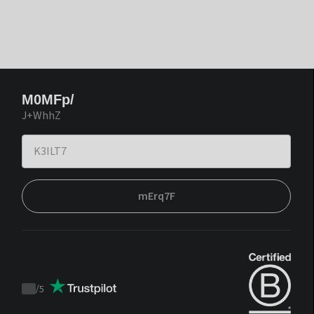
M0MFp/
J+WhhZ
mErq7F
/
5
Trustpilot
score