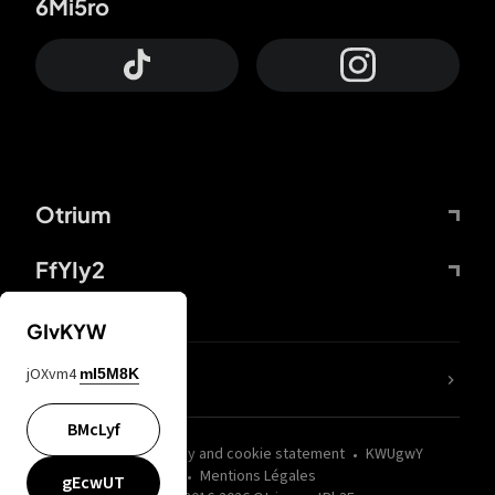
6Mi5ro
Otrium
FfYIy2
GIvKYW
jOXvm4
mI5M8K
nLC6tu
BMcLyf
wZQPfd
Privacy and cookie statement
KWUgwY
Mentions Légales
gEcwUT