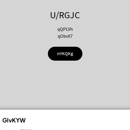
U/RGJC
qQPLVh
qObvX7
nYKQKg
GIvKYW