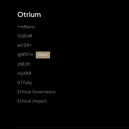
Otrium
+mNwru
lHjBUM
astDB+
igWSFm
vdzprr
z98/0Y
skyYBR
GTFpbj
Ethical Governance
Ethical impact