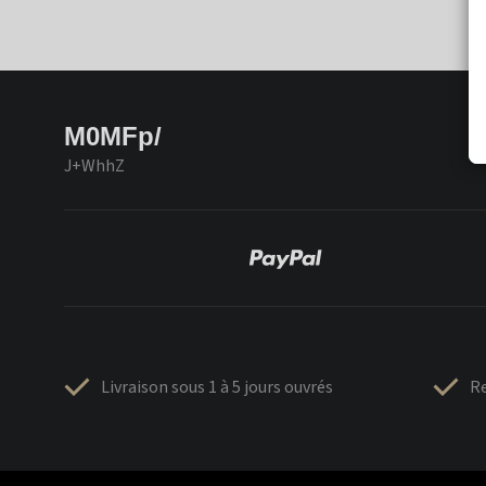
M0MFp/
J+WhhZ
Livraison sous 1 à 5 jours ouvrés
Re