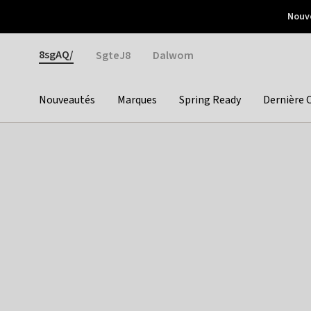
Otrium
Nouve
Livraison gratuite dès 150€ d'achat
Retours faciles
Gender
8sgAQ/
SgteJ8
Dalwom
Nouveautés
Marques
Spring Ready
Dernière 
Categories