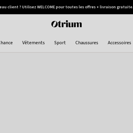
au client ? Utilisez WELCOME pour toutes les offres + livraison gratuite
Paiement différé
Otrium
home
page
Chance
Vêtements
Sport
Chaussures
Accessoires