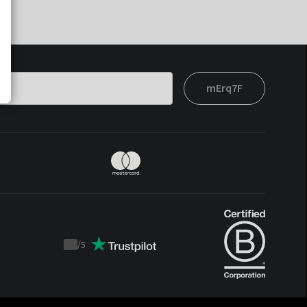
mErq7F
t
/
5
Trustpilot
score