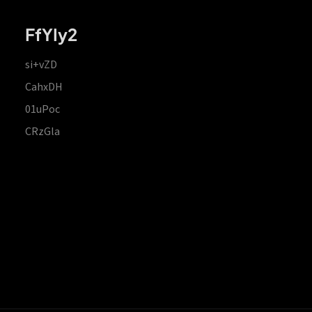
FfYIy2
si+vZD
CahxDH
01uPoc
CRzGla