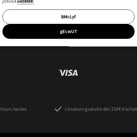
jOXvm4
mI5M8K
BMcLyf
gEcwUT
tours faciles
Livraison gratuite dès 150€ d'acha