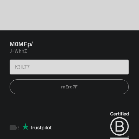
M0MFp/
J+WhhZ
mErq7F
/
5
Trustpilot
score