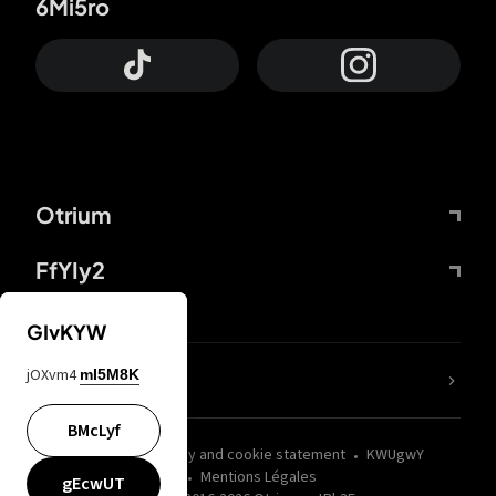
6Mi5ro
Otrium
FfYIy2
GIvKYW
jOXvm4
mI5M8K
nLC6tu
BMcLyf
wZQPfd
Privacy and cookie statement
KWUgwY
Mentions Légales
gEcwUT