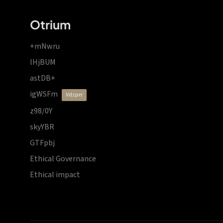
Otrium
+mNwru
lHjBUM
astDB+
igWSFm
vdzprr
z98/0Y
skyYBR
GTFpbj
Ethical Governance
Ethical impact