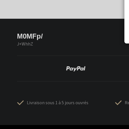
M0MFp/
J+WhhZ
Livraison sous 1 à 5 jours ouvrés
Re