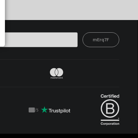
mErq7F
t
/
5
Trustpilot
score