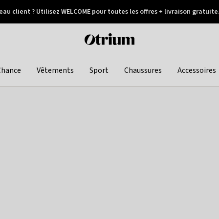
au client ? Utilisez WELCOME pour toutes les offres + livraison gratuite
Paiement différé
Otrium
home
page
Chance
Vêtements
Sport
Chaussures
Accessoires