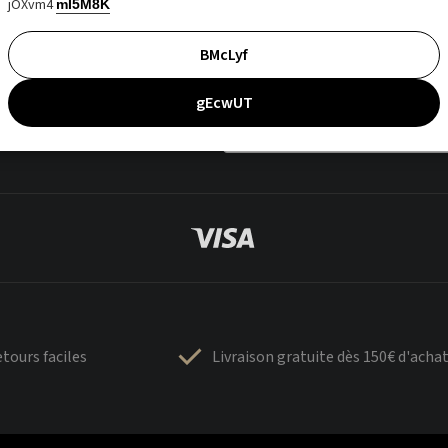
jOXvm4
mI5M8K
BMcLyf
gEcwUT
tours faciles
Livraison gratuite dès 150€ d'acha