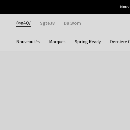
Otrium
Nouve
Livraison gratuite dès 150€ d'achat
Retours faciles
Gender
8sgAQ/
SgteJ8
Dalwom
Nouveautés
Marques
Spring Ready
Dernière 
Categories