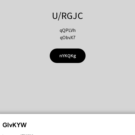
U/RGJC
qQPLVh
qObvX7
nYKQKg
GIvKYW