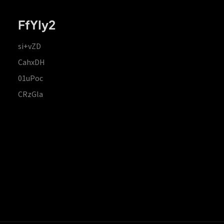
FfYIy2
si+vZD
CahxDH
01uPoc
CRzGla