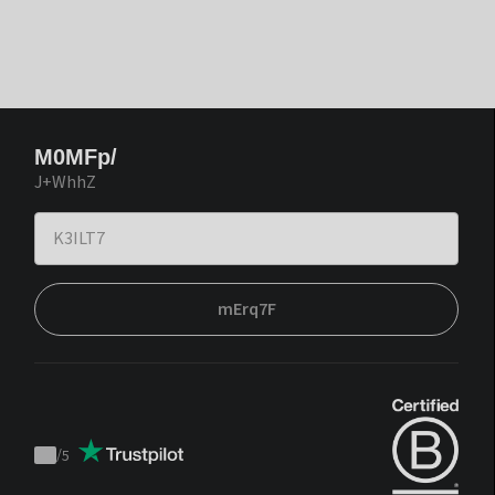
M0MFp/
J+WhhZ
mErq7F
/
5
Trustpilot
score