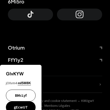
6Mi5ro
Otrium
FfYIy2
GIvKYW
jOXvm4
mI5M8K
nLC6tu
BMcLyf
wZQPfd
Privacy and cookie statement
KWUgwY
Mentions Légales
gEcwUT