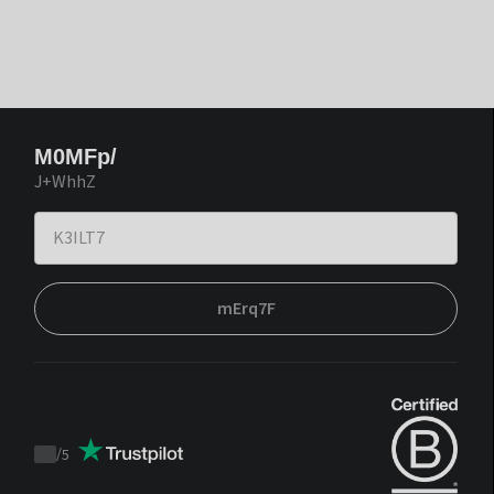
M0MFp/
J+WhhZ
mErq7F
/
5
Trustpilot
score