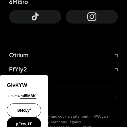
6Mi5ro
Otrium
FfYIy2
GIvKYW
jOXvm4
mI5M8K
nLC6tu
BMcLyf
wZQPfd
Privacy and cookie statement
KWUgwY
Mentions Légales
gEcwUT