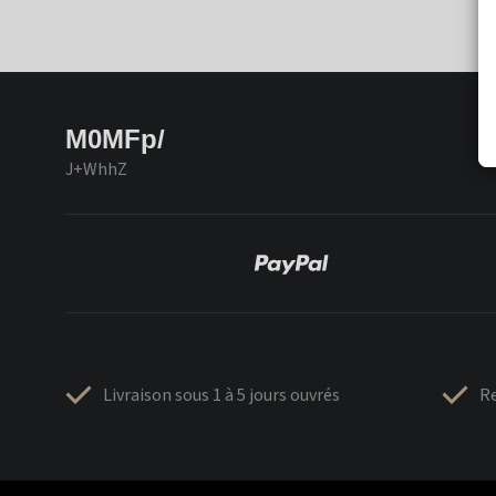
M0MFp/
J+WhhZ
Livraison sous 1 à 5 jours ouvrés
Re