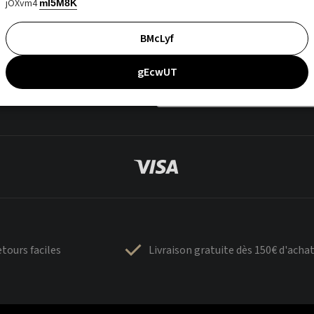
jOXvm4
mI5M8K
BMcLyf
gEcwUT
tours faciles
Livraison gratuite dès 150€ d'acha