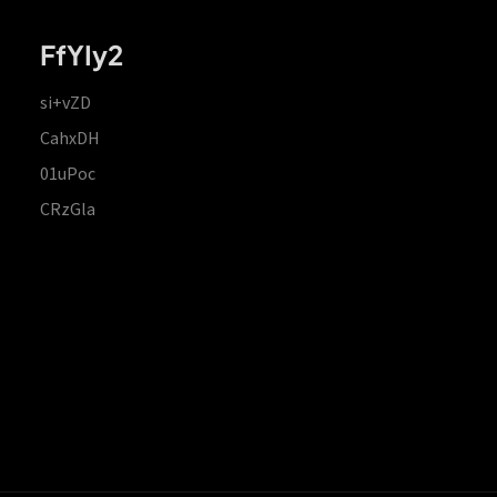
FfYIy2
si+vZD
CahxDH
01uPoc
CRzGla