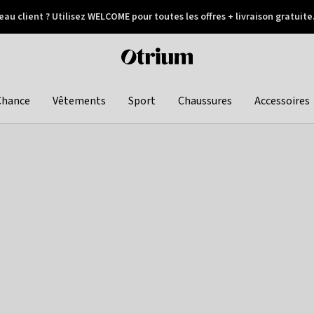
au client ? Utilisez WELCOME pour toutes les offres + livraison gratuite
Paiement différé
Otrium
home
page
Chance
Vêtements
Sport
Chaussures
Accessoires