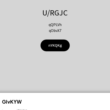
U/RGJC
qQPLVh
qObvX7
nYKQKg
GIvKYW