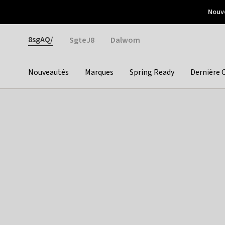
Otrium
Nouve
Livraison gratuite dès 150€ d'achat
Retours faciles
Gender
8sgAQ/
SgteJ8
Dalwom
Nouveautés
Marques
Spring Ready
Dernière 
Categories