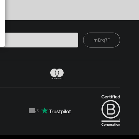
mErq7F
t
/
5
Trustpilot
score