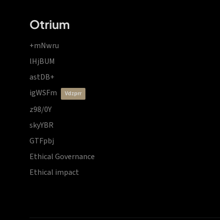
Otrium
+mNwru
lHjBUM
astDB+
igWSFm
vdzprr
z98/0Y
skyYBR
GTFpbj
Ethical Governance
Ethical impact