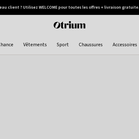
au client ? Utilisez WELCOME pour toutes les offres + livraison gratuite
Paiement différé
Otrium
home
page
Chance
Vêtements
Sport
Chaussures
Accessoires