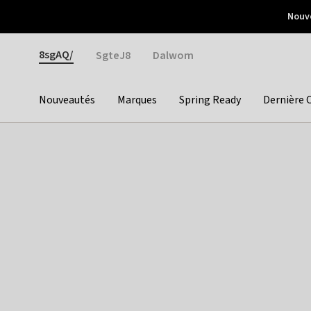
Otrium
Nouve
Livraison gratuite dès 150€ d'achat
Retours faciles
Gender
8sgAQ/
SgteJ8
Dalwom
Nouveautés
Marques
Spring Ready
Dernière 
Categories