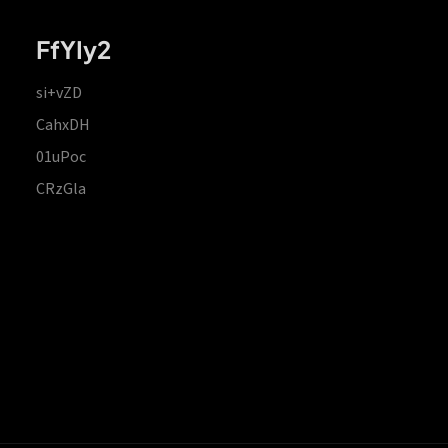
FfYIy2
si+vZD
CahxDH
01uPoc
CRzGla