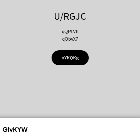
U/RGJC
qQPLVh
qObvX7
nYKQKg
GIvKYW