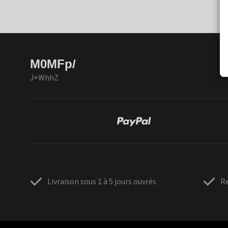
M0MFp/
J+WhhZ
Livraison sous 1 à 5 jours ouvrés
Re