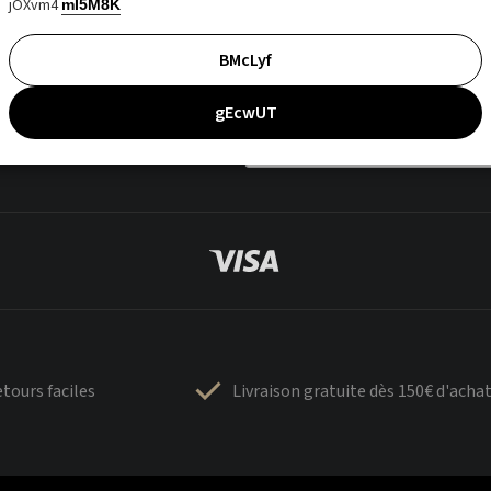
jOXvm4
mI5M8K
BMcLyf
gEcwUT
tours faciles
Livraison gratuite dès 150€ d'acha