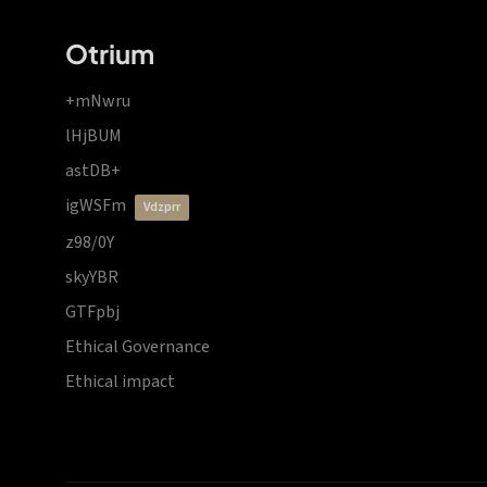
Otrium
+mNwru
lHjBUM
astDB+
igWSFm
vdzprr
z98/0Y
skyYBR
GTFpbj
Ethical Governance
Ethical impact