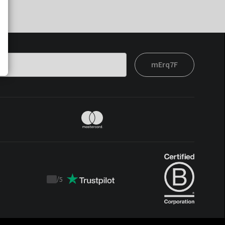
mErq7F
t
/
5
Trustpilot
score