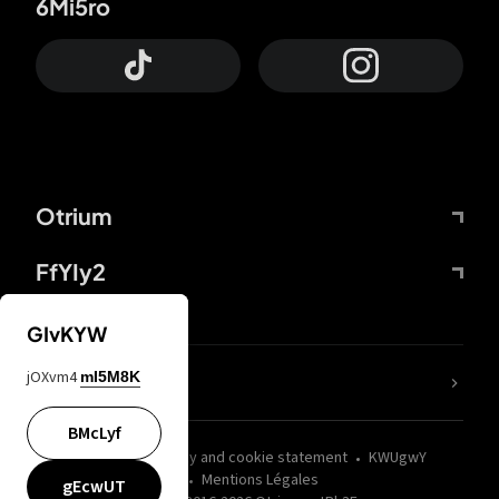
6Mi5ro
Otrium
FfYIy2
GIvKYW
jOXvm4
mI5M8K
nLC6tu
BMcLyf
wZQPfd
Privacy and cookie statement
KWUgwY
Mentions Légales
gEcwUT