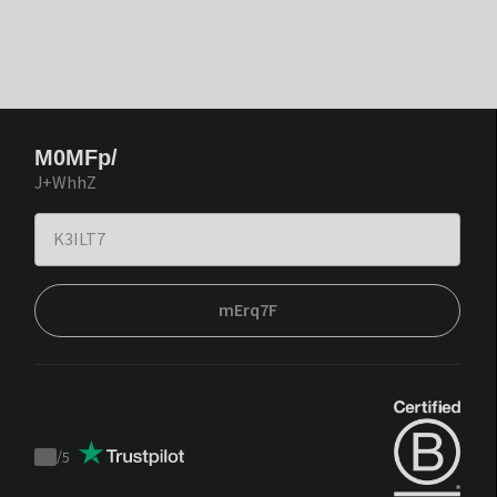
M0MFp/
J+WhhZ
mErq7F
/
5
Trustpilot
score