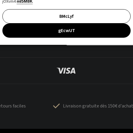
jOXvm4
mI5M8K
BMcLyf
gEcwUT
tours faciles
Livraison gratuite dès 150€ d'acha