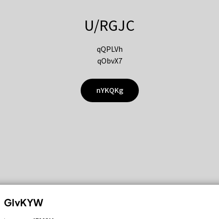
U/RGJC
qQPLVh
qObvX7
nYKQKg
GIvKYW