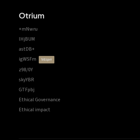
Otrium
+mNwru
lHjBUM
astDB+
igWSFm
vdzprr
z98/0Y
skyYBR
GTFpbj
Ethical Governance
Ethical impact