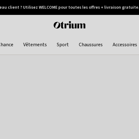
au client ? Utilisez WELCOME pour toutes les offres + livraison gratuite
Paiement différé
Otrium
home
page
Chance
Vêtements
Sport
Chaussures
Accessoires