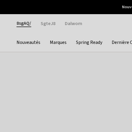
Otrium
Nouve
Livraison gratuite dès 150€ d'achat
Retours faciles
Gender
8sgAQ/
SgteJ8
Dalwom
Nouveautés
Marques
Spring Ready
Dernière 
Categories