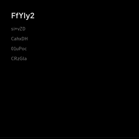
FfYIy2
si+vZD
CahxDH
01uPoc
CRzGla