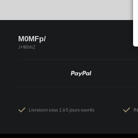
M0MFp/
J+WhhZ
Livraison sous 1 à 5 jours ouvrés
Re