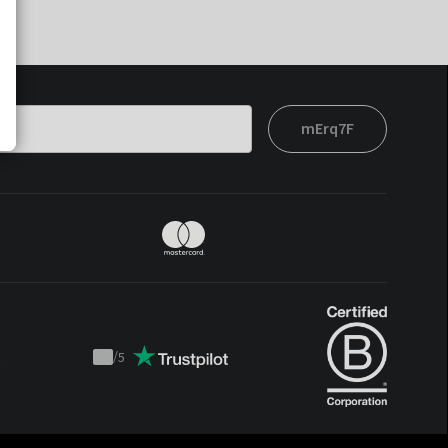
mErq7F
t
/
5
Trustpilot
score