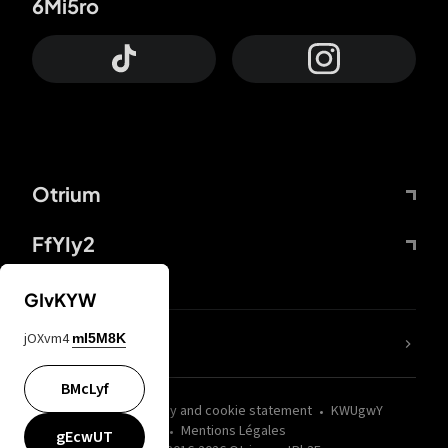
6Mi5ro
Otrium
FfYIy2
GIvKYW
jOXvm4
mI5M8K
nLC6tu
BMcLyf
wZQPfd
Privacy and cookie statement
KWUgwY
Mentions Légales
gEcwUT