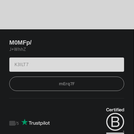
M0MFp/
J+WhhZ
mErq7F
/
5
Trustpilot
score