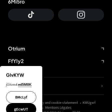
6Mi5ro
Otrium
FfYIy2
GIvKYW
jOXvm4
mI5M8K
nLC6tu
BMcLyf
wZQPfd
Privacy and cookie statement
KWUgwY
Mentions Légales
gEcwUT