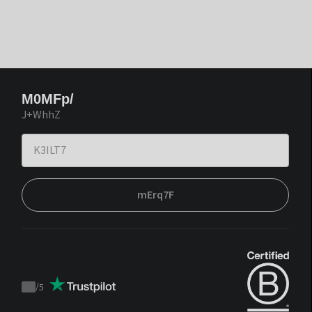
M0MFp/
J+WhhZ
mErq7F
/
5
Trustpilot
score