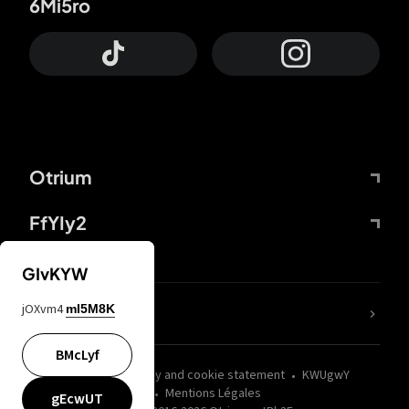
6Mi5ro
Otrium
FfYIy2
GIvKYW
jOXvm4
mI5M8K
nLC6tu
BMcLyf
wZQPfd
Privacy and cookie statement
KWUgwY
Mentions Légales
gEcwUT