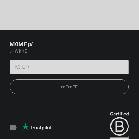
M0MFp/
J+WhhZ
mErq7F
/
5
Trustpilot
score