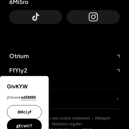
6Mi5ro
Otrium
FfYIy2
GIvKYW
jOXvm4
mI5M8K
nLC6tu
BMcLyf
wZQPfd
Privacy and cookie statement
KWUgwY
Mentions Légales
gEcwUT