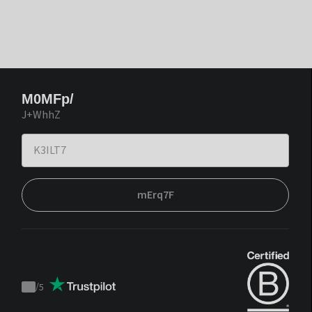
M0MFp/
J+WhhZ
mErq7F
/
5
Trustpilot
score